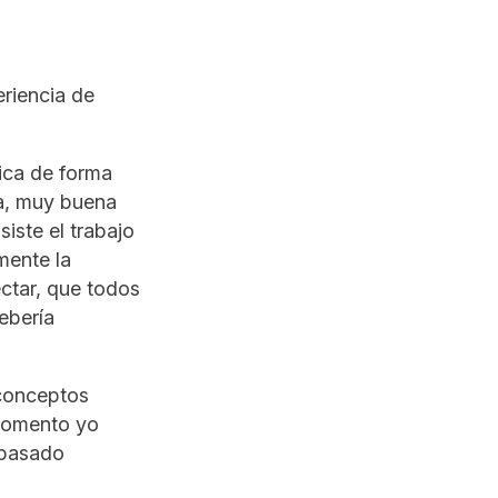
eriencia de
lica de forma
a, muy buena
iste el trabajo
mente la
ctar, que todos
ebería
 conceptos
 momento yo
o pasado