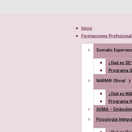
Inicio
Formaciones Profesional
Somatic Experienc
¿Qué es SE
Programa 
NARM® Oficial
¿Qué es N
Programa 
SOMA – Embodime
Psicología Integra