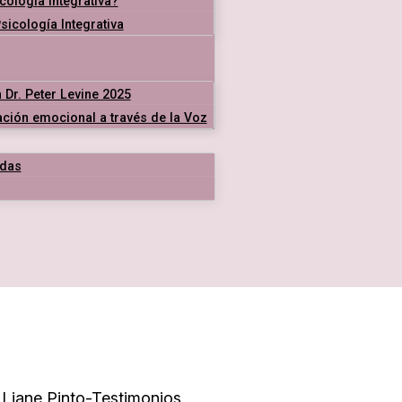
cología Integrativa?
icología Integrativa
 Dr. Peter Levine 2025
ración emocional a través de la Voz
das
 Liane Pinto-Testimonios