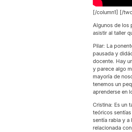
[/column1] [/t
Algunos de los p
asistir al talle
Pilar: La ponent
pausada y didá
docente. Hay un
y parece algo m
mayoría de nos
tenemos un pequ
aprenderse en l
Cristina: Es un 
teóricos sentía
sentía rabia y a
relacionada con 