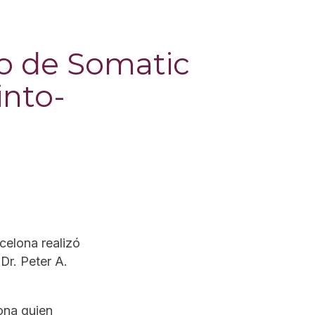
io de Somatic
into-
celona realizó
Dr. Peter A.
ona quien