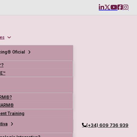
es
ing® Oficial
™?
SE™
ARM®?
NARM®
nt Training
tiva
(+34) 609 736 939