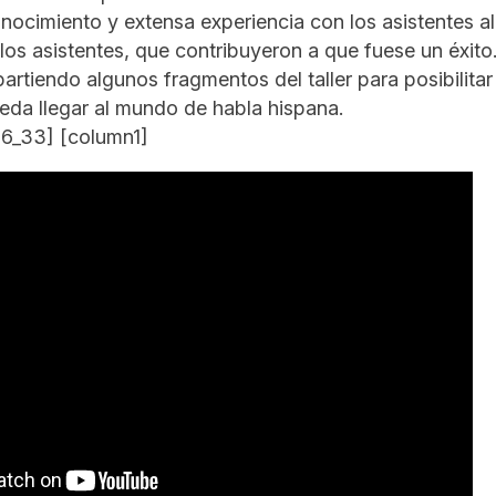
ocimiento y extensa experiencia con los asistentes al
los asistentes, que contribuyeron a que fuese un éxito
rtiendo algunos fragmentos del taller para posibilitar
eda llegar al mundo de habla hispana.
6_33] [column1]