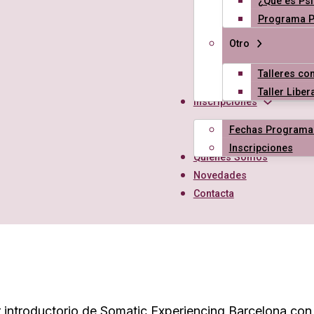
¿Qué es Psi
Programa Ps
Otro
Talleres con
Taller Libe
Inscripciones
Fechas Programa
Inscripciones
Quiénes Somos
Novedades
Contacta
er introductorio de Somatic Experiencing Barcelona con