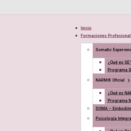
Inicio
Formaciones Profesional
Somatic Experienc
¿Qué es SE
Programa 
NARM® Oficial
¿Qué es N
Programa 
SOMA – Embodime
Psicología Integra