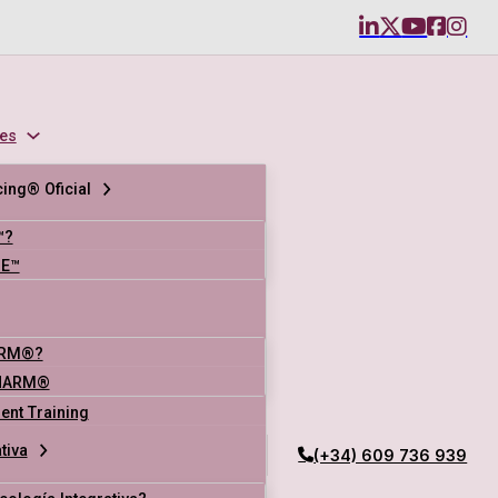
es
ing® Oficial
™?
SE™
ARM®?
NARM®
nt Training
tiva
(+34) 609 736 939