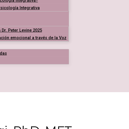
cología Integrativa?
icología Integrativa
 Dr. Peter Levine 2025
ración emocional a través de la Voz
das