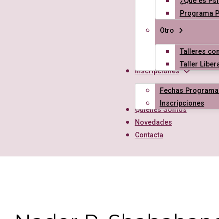
¿Qué es Psi
Programa Ps
Otro
Talleres con
Taller Libe
Inscripciones
Fechas Programa
Inscripciones
Quiénes Somos
Novedades
Contacta