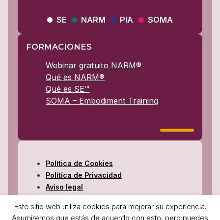
SE
NARM
PIA
SOMA
FORMACIONES
Webinar gratuito NARM®
Qué es NARM®
Qué es SE™
SOMA – Embodiment Training
Política de Cookies
Política de Privacidad
Aviso legal
© 2025 Somatic Barcelona · Organizado por
Este sitio web utiliza cookies para mejorar su experiencia.
Centro Adala
Asumiremos que estás de acuerdo con esto, pero puedes