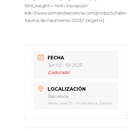
font_weight=» text=’inscripción’
link=’//www.somaticbarcelona.com/producto/taller-
trauma-de-nacimiento-2023/’ target=»]
FECHA
Jun 02 - 04 2023
¡Caducado!
LOCALIZACIÓN
Barcelona
Nena Casas 37 – 47 Barcelona, España