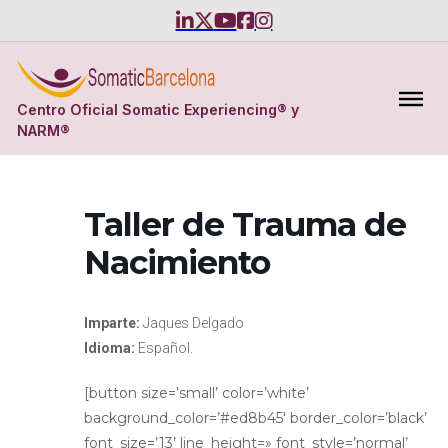
Centro Oficial Somatic Experiencing® y
NARM®
Taller de Trauma de
Nacimiento
Imparte:
Jaques Delgado
Idioma:
Español.
[button size=’small’ color=’white’
background_color=’#ed8b45′ border_color=’black’
font_size=’13’ line_height=» font_style=’normal’