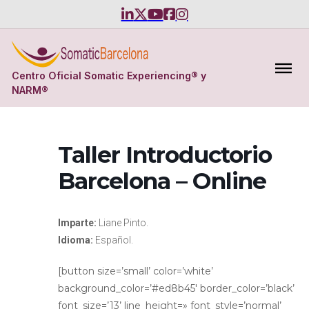
Centro Oficial Somatic Experiencing® y
NARM®
Taller Introductorio
Barcelona – Online
Imparte:
Liane Pinto.
Idioma:
Español.
[button size=’small’ color=’white’
background_color=’#ed8b45′ border_color=’black’
font_size=’13’ line_height=» font_style=’normal’