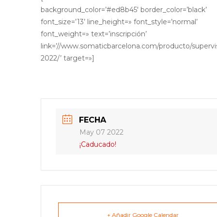
background_color=’#ed8b45′ border_color=’black’
font_size=’13’ line_height=» font_style=’normal’
font_weight=» text=’inscripción’
link=’//www.somaticbarcelona.com/producto/supervi
2022/’ target=»]
FECHA
May 07 2022
¡Caducado!
+ Añadir Google Calendar