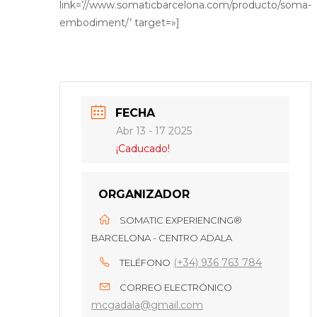
link=’//www.somaticbarcelona.com/producto/soma-
embodiment/’ target=»]
FECHA
Abr 13 - 17 2025
¡Caducado!
ORGANIZADOR
SOMATIC EXPERIENCING®
BARCELONA - CENTRO ADALA
(+34) 936 763 784
TELÉFONO
CORREO ELECTRÓNICO
mcgadala@gmail.com