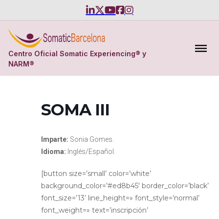
Centro Oficial Somatic Experiencing® y
NARM®
SOMA III
Imparte:
Sonia Gomes.
Idioma:
Inglés/Español.
[button size=’small’ color=’white’
background_color=’#ed8b45′ border_color=’black’
font_size=’13’ line_height=» font_style=’normal’
font_weight=» text=’inscripción’