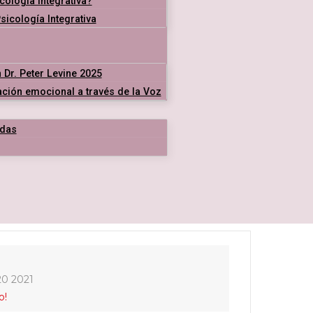
cología Integrativa?
icología Integrativa
 Dr. Peter Levine 2025
ración emocional a través de la Voz
das
20 2021
o!