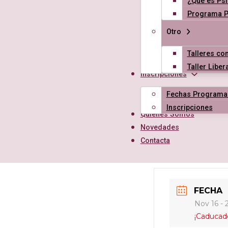
¿Qué es Psi
Programa Ps
Otro
Talleres con
Taller Libe
Inscripciones
Fechas Programa
Inscripciones
Quiénes Somos
Novedades
Contacta
FECHA
Nov 16 - 
¡Caducad