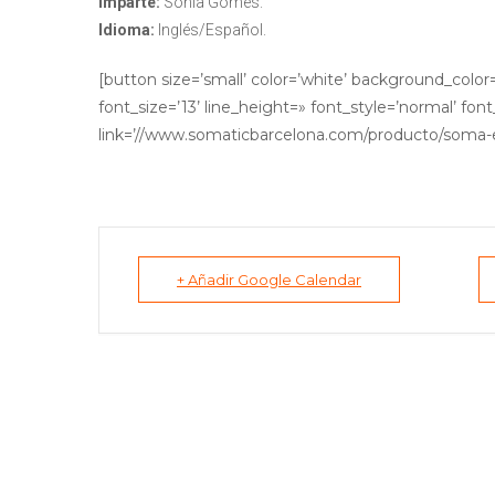
Imparte:
Sonia Gomes.
Idioma:
Inglés/Español.
[button size=’small’ color=’white’ background_color
font_size=’13’ line_height=» font_style=’normal’ font
link=’//www.somaticbarcelona.com/producto/soma-
+ Añadir Google Calendar