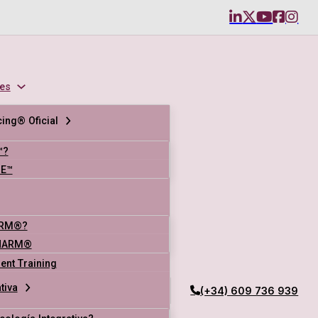
es
ing® Oficial
™?
SE™
ARM®?
NARM®
nt Training
tiva
(+34) 609 736 939