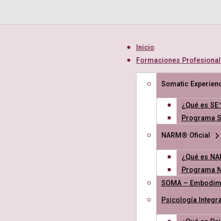
Inicio
Formaciones Profesional
Somatic Experienc
¿Qué es SE
Programa 
NARM® Oficial
¿Qué es N
Programa 
SOMA – Embodime
Psicología Integra