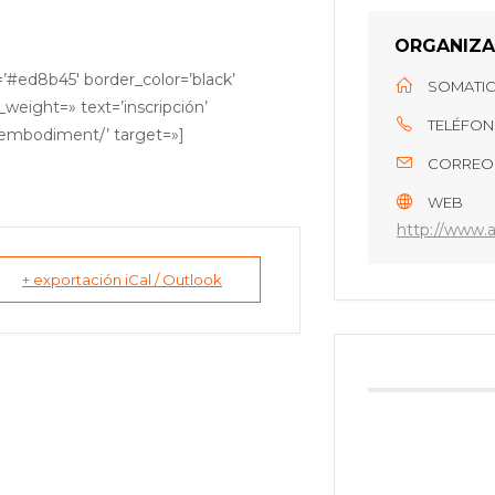
ORGANIZ
=’#ed8b45′ border_color=’black’
SOMATIC
_weight=» text=’inscripción’
TELÉFO
embodiment/’ target=»]
CORREO
WEB
http://www.a
+ exportación iCal / Outlook