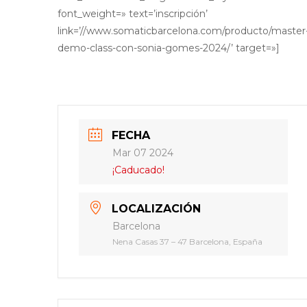
font_weight=» text=’inscripción’
link=’//www.somaticbarcelona.com/producto/master
demo-class-con-sonia-gomes-2024/’ target=»]
FECHA
Mar 07 2024
¡Caducado!
LOCALIZACIÓN
Barcelona
Nena Casas 37 – 47 Barcelona, España