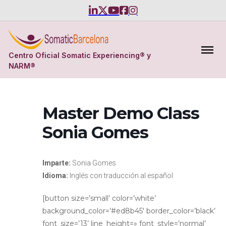
Centro Oficial Somatic Experiencing® y
NARM®
Master Demo Class
Sonia Gomes
Imparte:
Sonia Gomes
Idioma:
Inglés con traducción al español
[button size=’small’ color=’white’
background_color=’#ed8b45′ border_color=’black’
font_size=’13’ line_height=» font_style=’normal’