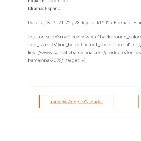
Imparte:
Liane Pinto
Idioma:
Español
Días 17, 18, 19, 21, 22 y 23 de julio del 2025. Formato: Híbr
[button size=’small’ color=’white’ background_color
font_size=’13’ line_height=» font_style=’normal’ fo
link=’//www.somaticbarcelona.com/producto/formac
barcelona-2025/’ target=»]
+ Añadir Google Calendar