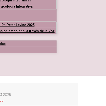
cología Integrativa?
icología Integrativa
 Dr. Peter Levine 2025
ración emocional a través de la Voz
das
23 2025
do!