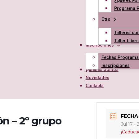
¿Qué es Psi
Programa Ps
Otro
Talleres con
Taller Libe
Inscripciones
Fechas Programa
Inscripciones
Quiénes Somos
Novedades
Contacta
FECHA
ón – 2º grupo
Jul 17 - 
¡Caduca