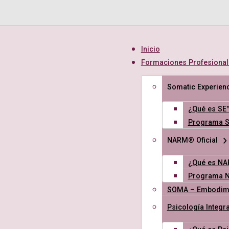
Inicio
Formaciones Profesional
Somatic Experienc
¿Qué es SE
Programa 
NARM® Oficial
¿Qué es N
Programa 
SOMA – Embodime
Psicología Integra