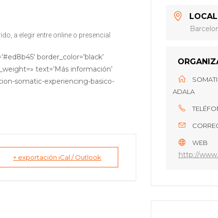
LOCAL
Barcelo
ido, a elegir entre online o presencial
=’#ed8b45′ border_color=’black’
ORGANIZ
nt_weight=» text=’Más información’
SOMATI
ion-somatic-experiencing-basico-
ADALA
TELÉF
CORREO
WEB
http://www.
+ exportación iCal / Outlook