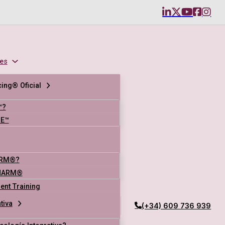
es
ing® Oficial
™?
SE™
ARM®?
NARM®
nt Training
tiva
(+34) 609 736 939